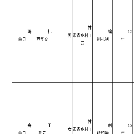
甘
玛
扎
编
12
男
肃省乡村工
曲县
西华交
制扎制
年
匠
甘
舟
王
刺
15
女
肃省乡村工
曲县
秀云
绣印染
年