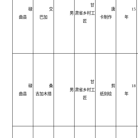
甘
碌
交
唐
15
男
肃省乡村工
曲县
巴加
卡制作
年
匠
甘
碌
桑
剪
18
男
肃省乡村工
曲县
吉加木措
纸刻绘
年
匠