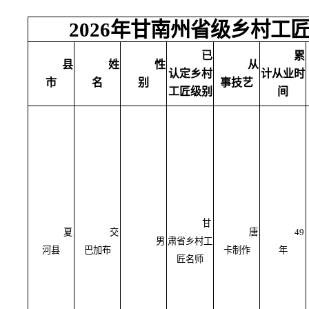
2026年甘南州省级乡村
已
累
县
姓
性
从
认定乡村
计从业时
市
名
别
事技艺
工匠级别
间
甘
夏
交
唐
49
男
肃省乡村工
河县
巴加布
卡制作
年
匠名师