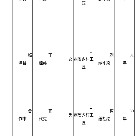
匠
甘
临
丁
刺
31
女
肃省乡村工
潭县
桂英
绣印染
年
匠
甘
合
完
剪
30
男
肃省乡村工
作市
代克
纸刻绘
年
匠