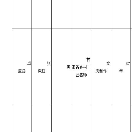
甘
卓
张
文
37
男
肃省乡村工
尼县
克红
房制作
年
匠名师