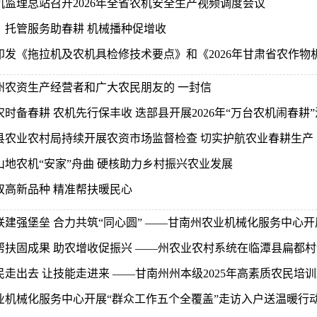
机监理总站召开2026年全省农机安全生产视频调度会议
：托管服务助春耕 机械播种促增收
印发《拖拉机及农机具检修技术要点》和《2026年甘肃省农作物机
州农资生产经营者和广大农民朋友的 一封信
时备春耕 农机先行保丰收 迭部县开展2026年“万台农机闹春耕”
县农业农村局持续开展农资市场监督检查 切实护航农业春耕生产
山地农机“安家”舟曲 硬核助力乡村振兴农业发展
双高新品种 精准帮扶暖民心
联建强堡垒 合力共筑“同心圆” ——甘南州农业机械化服务中心开展
帮扶固成果 助农增收促振兴 ——州农业农村系统在临潭县扁都村认
民走出去 让技能走进来 ——甘南州州本级2025年高素质农民培
业机械化服务中心开展“群众工作五个全覆盖”走访入户送温暖行