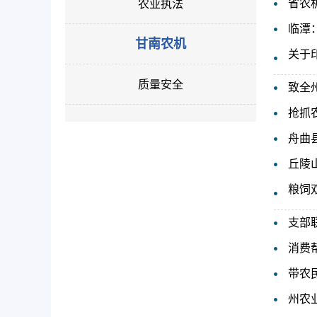
省农
农业执法
临潭
甘南农机
关于
质量安全
致全
抢抓农
舟曲
丘陵
粮饲
支部
消费
带农
州农