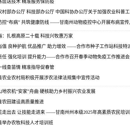
基层送技术 精准服务保防疫
农村部办公厅 科技部办公厅 中国科协办公厅关于加强农业科普
防控“布病” 共筑健康防线 ——甘南州动物疫控中心开展布病宣
梅：扎根高原二十载 科技兴牧惠万家
当值 良种护航 优品推广 助力增效 ——合作市种子工作站科技特派
责任 强化培训 提升能力——合作市召开春季动物免疫工作推进会暨
一线查苗情 精准指导促春管
县农业农村局积极开展涉农法律法规集中宣传活动
山地农机“安家”舟曲 硬核助力乡村振兴农业发展
准农田建设高质量推进
民走出去 让技能走进来 ——甘南州州本级2025年高素质农民培
县举办农牧科技人才培训班