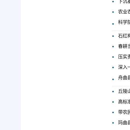
下沉
农业
科学
石红
春耕
压实
深入
舟曲
丘陵
高标
带农
玛曲