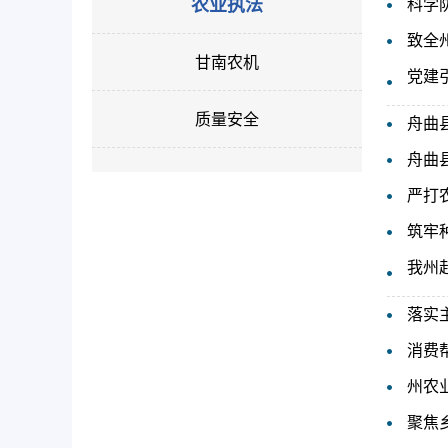
农业执法
科学
致全
甘南农机
党建
质量安全
舟曲
舟曲
严打
筑牢
我州
落实
消费
州农
聚焦