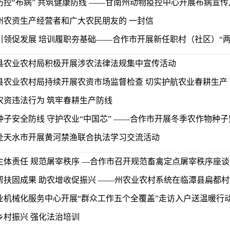
防控“布病” 共筑健康防线 ——甘南州动物疫控中心开展布病宣
州农资生产经营者和广大农民朋友的 一封信
引领促发展 培训履职夯基础——合作市开展新任职村（社区）“两委”
县农业农村局积极开展涉农法律法规集中宣传活动
县农业农村局持续开展农资市场监督检查 切实护航农业春耕生产
农资违法行为 筑牢春耕生产防线
种子安全防线 守护农业“中国芯” ——合作市开展冬季农作物种
赴天水市开展黄河禁渔联合执法学习交流活动
主体责任 规范屠宰秩序 —合作市召开规范畜禽定点屠宰秩序座谈
帮扶固成果 助农增收促振兴 ——州农业农村系统在临潭县扁都村认
业机械化服务中心开展“群众工作五个全覆盖”走访入户送温暖行
乡村振兴 强化法治培训