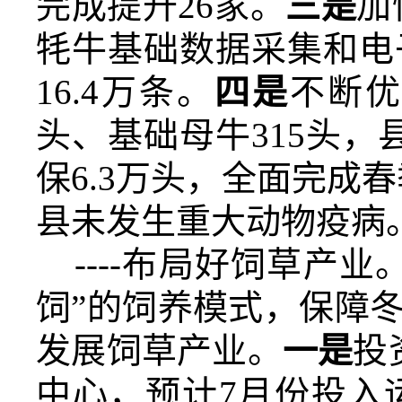
完成提升
26
家。
三是
加
牦牛基础数据采集和电
16.4万条。
四是
不断
头、基础母牛315头，县
保6.3万头，全面完成
县未发生重大动物疫病
----布局好
饲草产业
饲”的饲养模式，保障
发展
饲草产业。
一是
投
中心，预计7月份投入