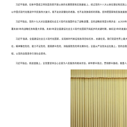
习近平强调，在新中国成立特别是改革开放以来的长期探索和实践基础上，经过党的十八大以来在理论和实践上
以中国式现代化推进中华民族伟大复兴，既不走封闭僵化的老路，也不走改旗易帜的邪路，坚持把国家和民族发展放
习近平指出，党的十九大对全面建成社会主义现代化强国作出了战略部署，总的战略安排是分两步走：从2020年
署未来5年的战略任务和重大举措。未来5年是全面建设社会主义现代化国家开局起步的关键时期，搞好这5年的发
习近平强调，全面建设社会主义现代化国家，实现新时代新征程各项目标任务，关键在党。我们党是世界上最大
在，精神懈怠危险、能力不足危险、脱离群众危险、消极腐败危险将长期存在，全面从严治党永远在路上，党的自我
程，以党的自我革命引领社会革命。
习近平指出，前进道路上，全党要坚持全心全意为人民服务的根本宗旨，树牢群众观点，贯彻群众路线，尊重人