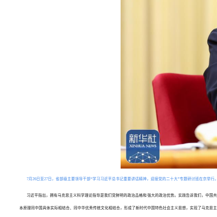
7月26日至27日，省部级主要领导干部“学习习近平总书记重要讲话精神，迎接党的二十大”专题研讨班在京举
习近平指出，拥有马克思主义科学理论指导是我们党鲜明的政治品格和强大的政治优势。实践告诉我们，中国共
本原理同中国具体实际相结合、同中华优秀传统文化相结合，形成了新时代中国特色社会主义思想，实现了马克思主