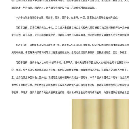
帜，坚持以马克思主义中国化时代化最新成果为指导，坚定中国特色社会主义道路自信、理论自信、制度自信、文化
踔厉奋发、勇毅前行、团结奋斗，奋力谱写全面建设社会主义现代化国家崭新篇章。
中共中央政治局常委李克强、栗战书、汪洋、王沪宁、赵乐际、韩正，国家副主席王岐山出席开班式。
习近平强调，即将召开的党的二十大，是在进入全面建设社会主义现代化国家新征程的关键时刻召开的一次十分
举什么旗、走什么路、以什么样的精神状态、朝着什么样的目标继续前进，对团结和激励全国各族人民为夺取中国特
习近平指出，谋划和推进党和国家各项工作，必须深入分析国际国内大势，科学把握我们面临的战略机遇和风险
风险和挑战、需要解决的矛盾和问题比以往更加错综复杂。全党必须增强忧患意识，坚持底线思维，坚定斗争意志，
习近平强调，党的十九大以来的5年极不寻常、极不平凡。党中央统筹中华民族伟大复兴战略全局和世界百年未
统一领导，全力推进全面建成小康社会进程，着力推动高质量发展，蹄疾步稳推进改革，扎实推进全过程人民民主，
定，全方位开展中国特色大国外交。我们隆重庆祝中国共产党成立一百周年、中华人民共和国成立70周年，在全党
得世界上最好的成果。我们依照宪法和基本法有效实施对特别行政区的全面管治权，制定实施香港特别行政区维护国
不能腐、不想腐，党同人民群众的血肉联系更加紧密，党内良好政治生态不断形成和发展，为党和国家各项事业发展