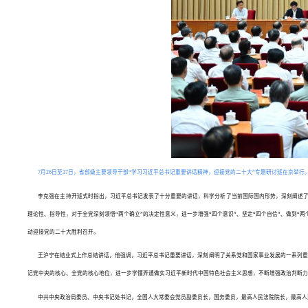
7月26日至27日，省部级主要领导干部“学习习近平总书记重要讲话精神，迎接党的二十大”专题研讨班在京
李克强在主持开班式时指出，习近平总书记发表了十分重要的讲话，科学分析了当前国际国内形势，深刻阐述了
理论性、指导性，对于全党深刻领悟“两个确立”的决定性意义，进一步增强“四个意识”、坚定“四个自信”、做到
动迎接党的二十大胜利召开。
王沪宁在结业式上作总结讲话，他强调，习近平总书记重要讲话，深刻阐明了关系党和国家事业发展的一系列重
记党中央的核心、全党的核心地位，进一步学懂弄通做实习近平新时代中国特色社会主义思想，不断增强政治判断力
中共中央政治局委员、中央书记处书记，全国人大常委会党员副委员长，国务委员，最高人民法院院长，最高人