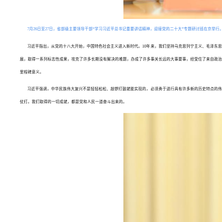
7月26日至27日，省部级主要领导干部“学习习近平总书记重要讲话精神，迎接党的二十大”专题研讨班在京举
习近平指出，从党的十八大开始，中国特色社会主义进入新时代。10年来，我们坚持马克思列宁主义、毛泽东
展，取得一系列标志性成果，攻克了许多长期没有解决的难题，办成了许多事关长远的大事要事，经受住了来自政治
里程碑意义。
习近平强调，中华民族伟大复兴不是轻轻松松、敲锣打鼓就能实现的，必须勇于进行具有许多新的历史特点的伟
仗打。我们取得的一切成就，都是党和人民一道奋斗出来的。