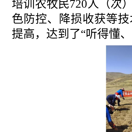
培训农牧民720人（次
色
防
控
、
降损
收获等
技
提高，达到了“
听得懂、