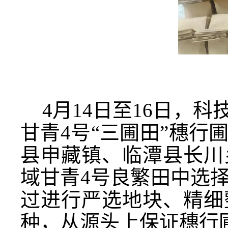
4
月
14
日至
16
日
，科
甘青
4
号“三圃田”穗行
县申藏镇、临潭县长川
域甘青
4
号良繁田中选
过进行
严选地块、精细
种，从源头上保证穗行