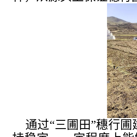
通过
“三圃田”穗行圃