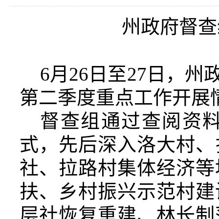
州政府督查
6
月
26
日
至
27日
，州
第二季度
重点工作
开展
督查组通过查阅资
式，先后深入
洛大村、
社、拉路村集体经济等
扶、乡村振兴示范村建
层社恢复重建、林长制