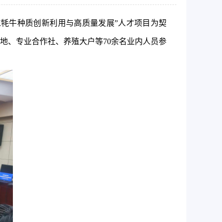
仁牦牛种质创新利用与高质量发展
”人才
项目
为契
地、专业合作社、养殖大户
等
70余名业内人员
参