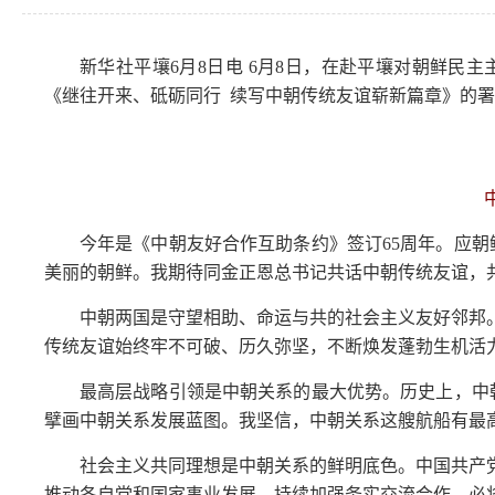
新华社平壤6月8日电 6月8日，在赴平壤对朝鲜
《继往开来、砥砺同行 续写中朝传统友谊崭新篇章》的
今年是《中朝友好合作互助条约》签订65周年。应
美丽的朝鲜。我期待同金正恩总书记共话中朝传统友谊，
中朝两国是守望相助、命运与共的社会主义友好邻邦
传统友谊始终牢不可破、历久弥坚，不断焕发蓬勃生机活
最高层战略引领是中朝关系的最大优势。历史上，中
擘画中朝关系发展蓝图。我坚信，中朝关系这艘航船有最
社会主义共同理想是中朝关系的鲜明底色。中国共产
推动各自党和国家事业发展，持续加强务实交流合作，必