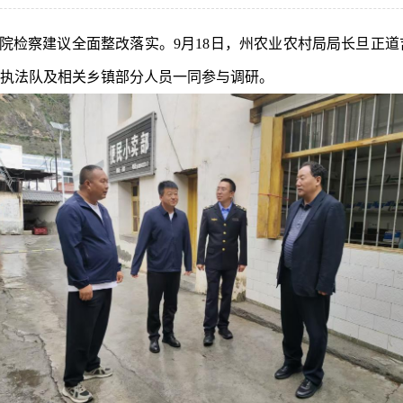
院检察建议全面整改落实。
9
月
18
日，州农业农村局局长旦正道
执法队及相关乡镇部分人员一同参与
调研
。