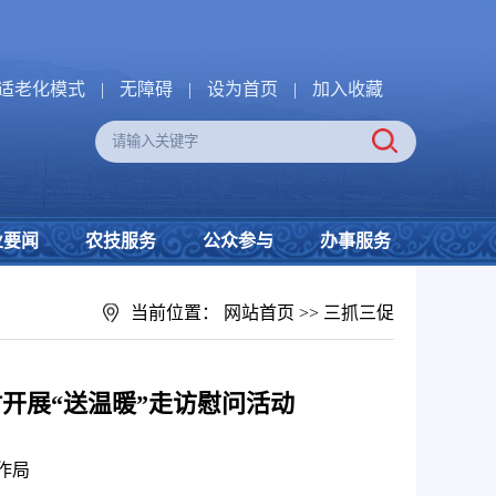
适老化模式
|
无障碍
|
设为首页
|
加入收藏
业要闻
农技服务
公众参与
办事服务
当前位置：
网站首页
>>
三抓三促
开展“送温暖”走访慰问活动
作局