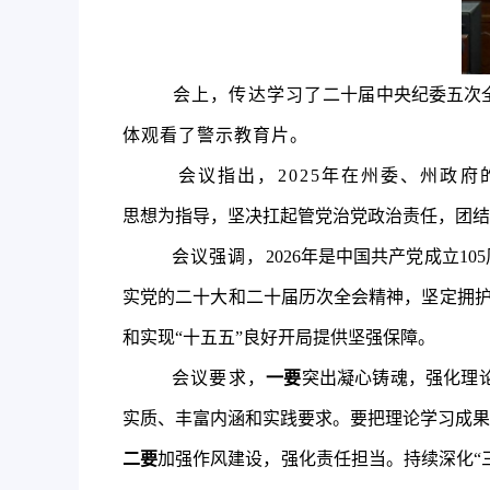
会上，
传达学习了
二十届中央纪委五次
体观看了警示教育片
。
会议指出，202
5
年在州委、州政府
思想为指导，坚决扛起管党治党政治责任，团结
会议强调，
202
6
年是中国共产党成立
10
实党的二十大和二十届历次全会精神，坚定拥护
和实现“十五五”良好开局提供坚强保障。
会议要求
，
一要
突出凝心铸魂，强化理
实质、丰富内涵和实践要求。要把理论学习成果
二要
加强作风建设
，
强化责任担当。
持续深化“