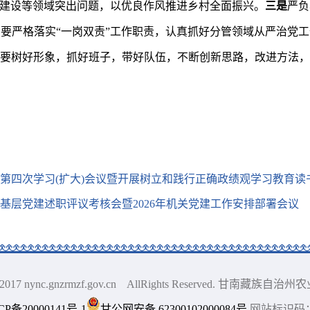
田建设等领域突出问题，
以优良作风推进乡村全面振兴。
三是
严负
员
要
严格落实“一岗双责”工作职责，认真抓好分管
领域从严治党工
要树好形象，抓好班子，带好队伍，不断创新思路，改进方法，
第四次学习(扩大)会议暨开展树立和践行正确政绩观学习教育读
抓基层党建述职评议考核会暨2026年机关党建工作安排部署会议
010-2017 nync.gnzrmzf.gov.cn AllRights Reserved. 甘南
CP备20000141号-1
甘公网安备 62300102000084号
网站标识码：6