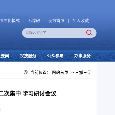
适老化模式
|
无障碍
|
设为首页
|
加入收藏
业要闻
农技服务
公众参与
办事服务
当前位置：
网站首页
>>
三抓三促
二次集中 学习研讨会议
委