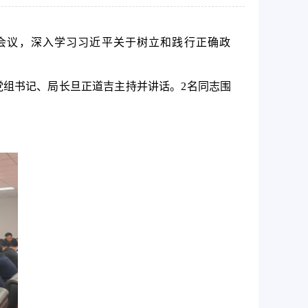
会议，深入学习习近平关于树立和践行正确政
党组
书记
、局长
旦正道吉
主持
并讲话
。
2名
同志围