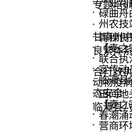
产业帮
专题培
碌曲舟
州农技
甘南州中
青稞良
【麦之
良繁体系
联合执
宣传动
合行政
临潭县
动物疫病
态安全
田间地
【麦之
临潭县八
春潮涌
营商环