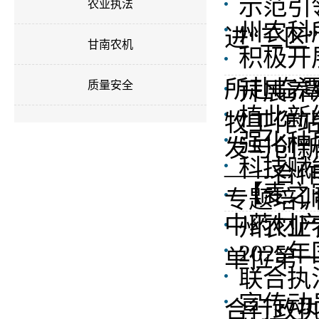
示范引
农业执法
州农科
进“三区
甘南农机
积极开
所赴临潭
开展养
质量安全
植此新
牧工作站
强化种
发与创
科技赋
——合作
【麦之
专题培
中药材产
州农业
202
单位第
联合执
宣传动
合行政