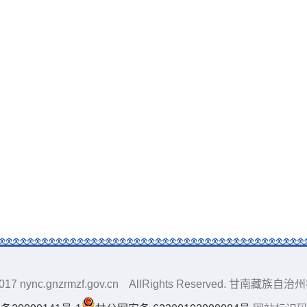
0-2017 nync.gnzrmzf.gov.cn AllRights Reserved. 