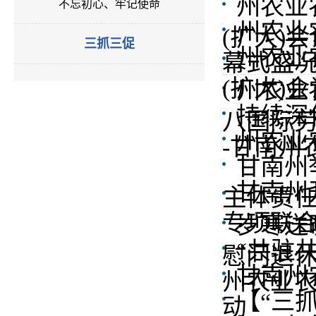
州农业
不忘初心、牢记使命
州农业
(扩大)会
三抓三促
州农业
幕式盛
(扩大)会
州农业
持续深
八国际
州农业
-甘南州
甘南州
甘南州
主体责
专项联
岁寒送
“共驻
慰问退
甘南州
州农业农
【“三
动