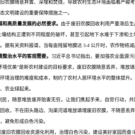
旧农膜随意弃置、深埋和焚烧，导致农村生态环境面临着严峻考
态文明建设的重要保障措施之一。
展和高质量发展的必然要求。
由于废旧农膜回收利用严重滞后生
土壤结构正遭到不同程度的破坏，甚至引起地下水难于下渗和土
有关资料报道，当每亩残留地膜达 3-4 公斤时，农作物将减产5
境整治水平的客观需要。
习近平总书记指出，要加强农业面源污
环境优美”是新农村建设的目标要求，废旧农膜随意丢弃，堆放
环境治理的难度和成本，制约了农村人居环境水平的整体提升。
、农业绿起来。
利民，随意堆放废弃贻害无穷。让我们携起手来，自觉行动，共
回收
，
不在田头路边、沟渠河道堆放填埋废旧农膜，不随意丢弃
，避免形成白色污染。
进废旧农膜回收
资源化
利用，治理白色污染，建设美好家园而奋