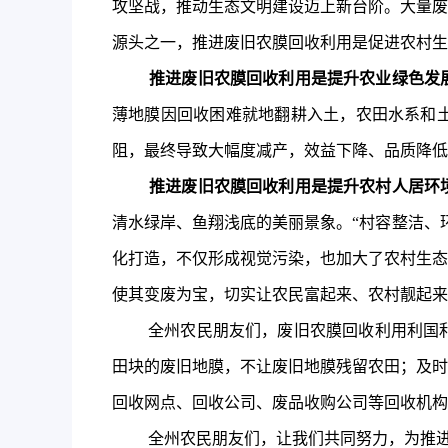
攻坚战，推动生态文明建设迈上新台阶。大量废
源头之一，推进废旧农膜回收利用是促进农村生
推进废旧农膜回收利用是提升农业绿色发
薄地膜因回收困难就地翻耕入土，农田水系和
阻，最终导致大幅度减产，效益下降、品质降低。据
推进废旧农膜回收利用是提升农村人居环
清水绿岸、鱼翔浅底的美丽景象。“村容整洁、
化打造，不仅形成视觉污染，也加大了农村生态
使其变废为宝，切实让农民富起来、农村靓起来
全
州
农民朋友们，废旧农膜回收利用利国
田块的废旧地膜，不让废旧地膜残留农田
；
及时
回收网点、回收公司、废品收购公司等
回收机构
全
州
农民朋友们，让我们共同努力，为推