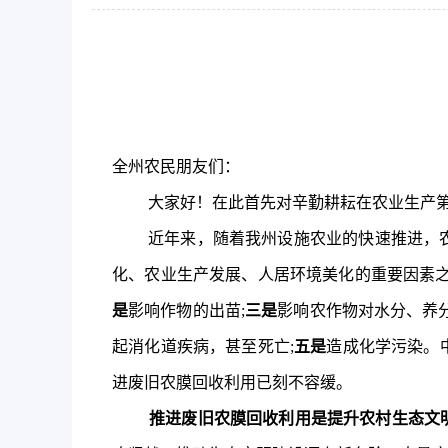
全
州
农民朋友们：
大家好！在此首先对辛勤耕耘在农业生产
近年来，
随着我
州
设施农业的快速推进，
化、农业生
产
发展、人居环境美化的重要因素
是
影响作物的出苗;
三是
影响农作物对水分、养
起消化道疾病，甚至死亡;
五是
造成化学污染。
进废旧农膜回收利用已刻不容缓。
推进废旧农膜回收利用是提升农村生态文