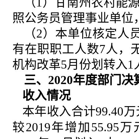
（
1）甘南州农村能
照公务员管理
事业单位
（
2）本单位核定人员
有在职职工人数
7
人，
机构改革
5月份划转
入
1
三、
20
20
年度部门决
收入情况
本年收入合计
99.4
较2019年增加55.9