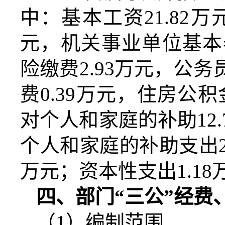
中：基本工资
21.82
万
元，机关事业单位基本
险缴费
2.93
万元
，公务
费
0.39
万元
，
住房公积
对个人和家庭的补助
12.
个人和家庭的补助支出
万元；资本性支出
1.18
四、部门
“三公”经
（
1）编制范围