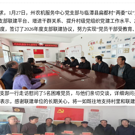
求，1月27日，州农机服务中心党支部与临潭县扁都村
“
两委
”
以
“
支部联建平台、增进干群关系、提升村级党组织党建工作水平、
，签订了2026年度支部联建协议，努力实现“党员干部受教育
支部一行
走访慰问了
5名
困难党员
，
与他们亲切交谈，详细询问
表示，感谢
联建单位
的长期关心，将一如既往地支持村里和联建