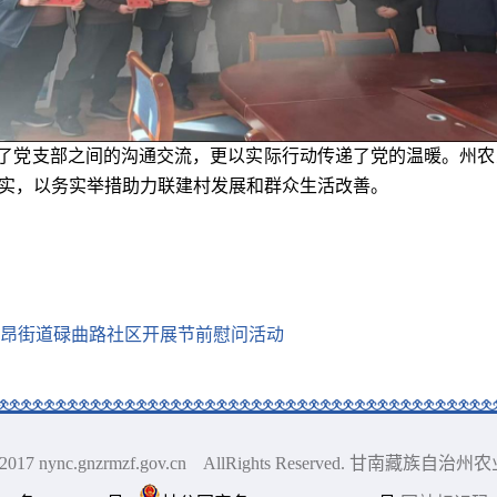
了
党支部
之间的
沟通
交流，更以实际行动传递了党的温暖。
州农
走实，以务实举措助力联建村发展和群众生活改善。
昂街道碌曲路社区开展节前慰问活动
010-2017 nync.gnzrmzf.gov.cn AllRights Reserved. 甘南