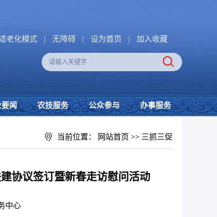
适老化模式
|
无障碍
|
设为首页
|
加入收藏
业要闻
农技服务
公众参与
办事服务
当前位置：
网站首页
>>
三抓三促
联建协议签订暨新春走访慰问活动
务中心