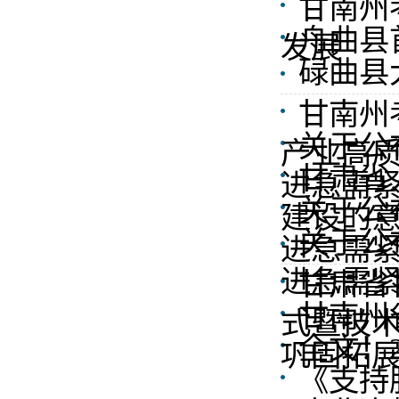
甘南州
舟曲县
发展
碌曲县
甘南州
关于公
产业高
甘肃省
进急需
关于公
建设的
关于公
进急需
进急需
甘肃省
甘南州
式暨技
全文！
巩固拓
《支持