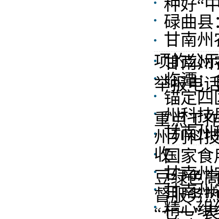
种好“中
碌曲县
甘南州
项的公
甘南州
临潭：
举报电
锚定四
州科技
重点工
甘南州
州列科
收
国家食
甘南州
豆绿色
甘南州
督服务
精心组
“七一”