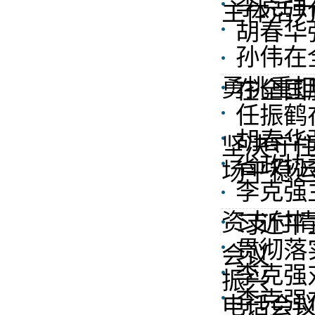
李克强
主体活
胡春华
孙伟在
勇挑重担
在全国
任振鹤
胡春华
坚决守住
省政协
场平稳
李克强
资支付情
习近平
贯彻落
会议
李克强
振兴
李克强
电话会议