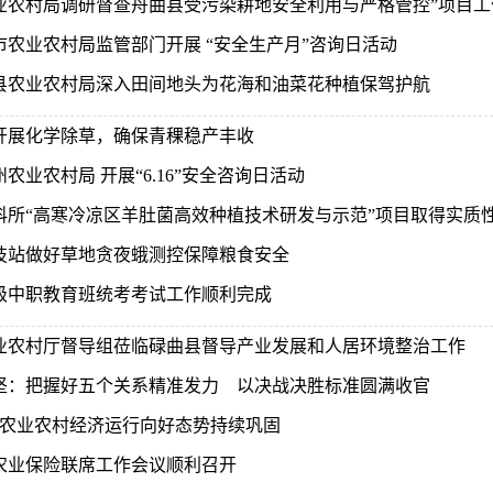
业农村局调研督查舟曲县受污染耕地安全利用与严格管控”项目工
市农业农村局监管部门开展 “安全生产月”咨询日活动
县农业农村局深入田间地头为花海和油菜花种植保驾护航
开展化学除草，确保青稞稳产丰收
农业农村局 开展“6.16”安全咨询日活动
科所“高寒冷凉区羊肚菌高效种植技术研发与示范”项目取得实质
技站做好草地贪夜蛾测控保障粮食安全
19级中职教育班统考考试工作顺利完成
业农村厅督导组莅临碌曲县督导产业发展和人居环境整治工作
坚：把握好五个关系精准发力 以决战决胜标准圆满收官
份农业农村经济运行向好态势持续巩固
农业保险联席工作会议顺利召开