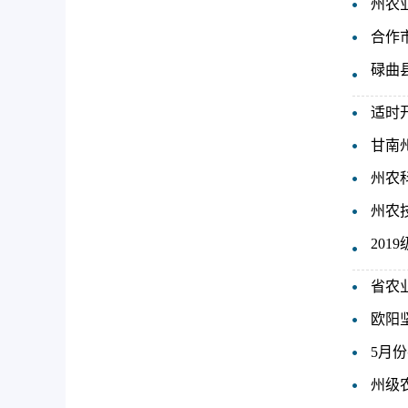
州农
合作
碌曲
适时
甘南州
州农
州农
20
省农
欧阳
5月
州级